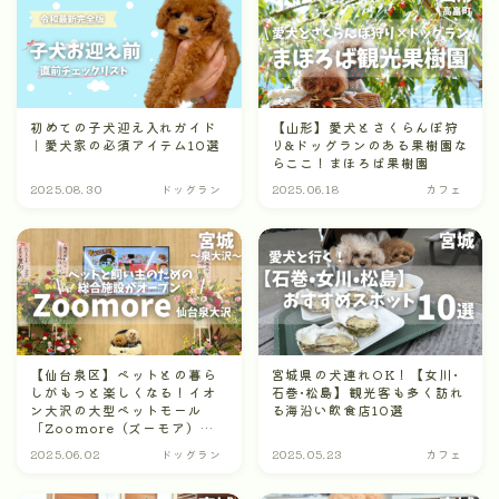
初めての子犬迎え入れガイド
【山形】愛犬とさくらんぼ狩
｜愛犬家の必須アイテム10選
り&ドッグランのある果樹園な
らここ！まほろば果樹園
2025.08.30
ドッグラン
2025.06.18
カフェ
【仙台泉区】ペットとの暮ら
宮城県の犬連れOK！【女川•
しがもっと楽しくなる！イオ
石巻•松島】観光客も多く訪れ
ン大沢の大型ペットモール
る海沿い飲食店10選
「Zoomore（ズーモア）」
がすごかった！
2025.06.02
ドッグラン
2025.05.23
カフェ