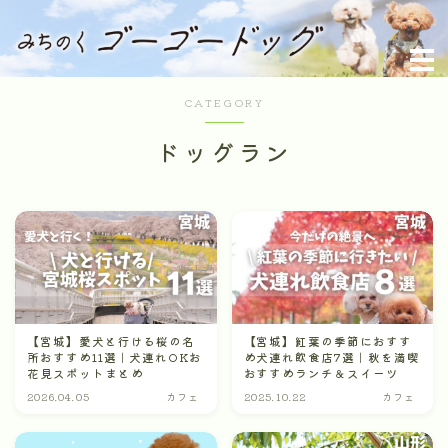
みちのくゴーゴードッグ
MENU
CATEGORY
ドッグラン
ホーム
プロフィール
お問い合わせメッセージ
【宮城】愛犬と行ける桜の名
【宮城】紅葉の季節におすす
所おすすめ11選｜犬連れOKお
め犬連れ飲食店7選｜秋を満喫
花見スポットまとめ
おすすめランチ＆スイーツ
2026.04.05
カフェ
2025.10.22
カフェ