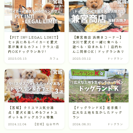
【PIT IN!! LEGAL LIMIT】
【兼宮商店 浜焼きコーナー】
七ヶ浜にあるバイカーと愛犬
女川で愛犬と一緒に食べる・
家が集まるカフェ｜テラス•店
遊べる・泊まれる！｜店内わ
内OKドッグランあり!
んこ同伴OK｜ドッグランあり
2025.05.15
カフェ
2025.05.12
ドッグラン
【宮城】クリスマス気分満
【ドッグランドＫ】岩手県！
点！愛犬と楽しめるフォトス
広大な土地を生かしたドッグ
ポット＆ドッグカフェ特集
ラン
2024.12.04
【宮城】仙台市内
2024.08.31
ドッグラン