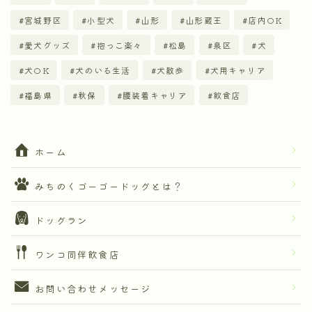
宮城野区
小型犬
山形
山形蔵王
店内OK
愛犬グッズ
抱っこ楽々
松島
泉区
犬
犬OK
犬のいる生活
犬散歩
犬用キャリア
福島県
秋保
腰装着キャリア
飲食店
ホーム
みちのくゴーゴードッグとは？
ドッグラン
ワンコ同伴飲食店
お問い合わせメッセージ