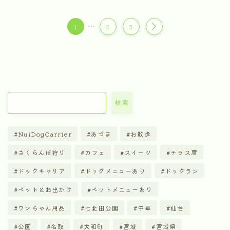
…
1
2
3
検索
NuiDogCarrier
あづま
お散歩
さくらんぼ狩り
カフェ
スイーツ
テラス席
ドッグキャリア
ドッグメニューあり
ドッグラン
ペットとお出かけ
ペットメニューあり
ワンちゃん用品
七北田公園
中華
仙台
公園
名取
大和町
宮城
宮城県