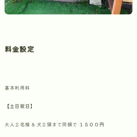
料金設定
基本利用料
【土日祝日
】
大人２名様 & 犬２頭まで同額で
１５００円