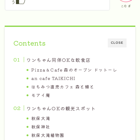
う
こむぎ
Contents
CLOSE
ワンちゃん同伴OKな飲食店
Pizza＆Cafe 森のオーブン ドットーレ
an cafe TAIKICHI
はちみつ直売カフェ 森と蜂と
モアイ庵
ワンちゃんOKの観光スポット
秋保大滝
秋保神社
秋保大滝植物園