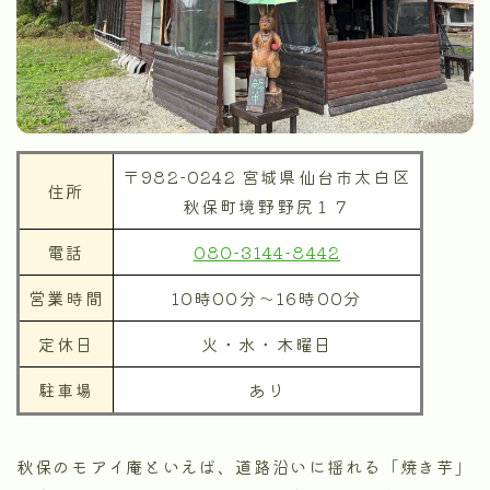
〒982-0242 宮城県仙台市太白区
住所
秋保町境野野尻１７
電話
080-3144-8442
営業時間
10時00分～16時00分
定休日
火・水・木曜日
駐車場
あり
秋保のモアイ庵といえば、道路沿いに揺れる「焼き芋」