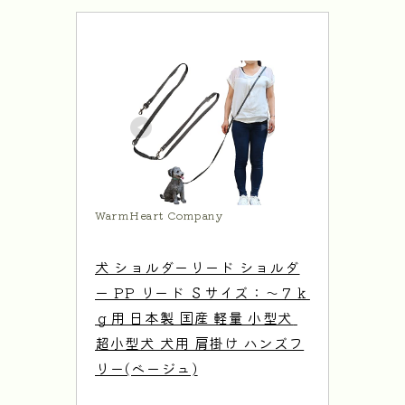
WarmHeart Company
犬 ショルダーリード ショルダ
ー PP リード Ｓサイズ：～７ｋ
ｇ用 日本製 国産 軽量 小型犬 
超小型犬 犬用 肩掛け ハンズフ
リー(ベージュ)