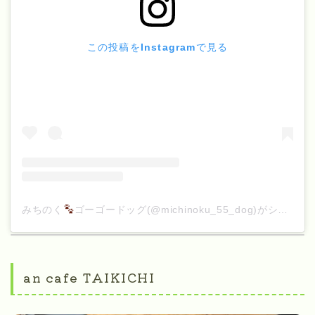
この投稿をInstagramで見る
みちのく
ゴーゴードッグ(@michinoku_55_dog)がシェアした投稿
an cafe TAIKICHI