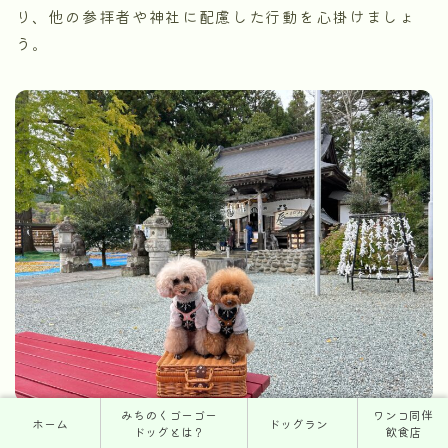
り、他の参拝者や神社に配慮した行動を心掛けましょ
う。
みちのくゴーゴー
ワンコ同伴
ホーム
ドッグラン
ドッグとは？
飲食店