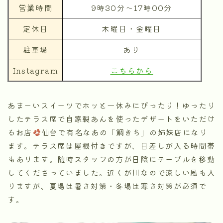
営業時間
9時30分～17時00分
定休日
木曜日・金曜日
駐車場
あり
Instagram
こちらから
あまーいスイーツでホッと一休みにぴったり！ゆったり
したテラス席で自家製あんを使ったデザートをいただけ
るお店
仙台で有名なあの「鯛きち」の姉妹店になり
ます。テラス席は屋根付きですが、日差しが入る時間帯
もあります。随時スタッフの方が日陰にテーブルを移動
してくださっていました。近くが川なので涼しい風も入
りますが、夏場は暑さ対策・冬場は寒さ対策が必須で
す。