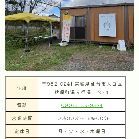
〒982-0241 宮城県仙台市太白区
住所
秋保町湯元行澤１２−４
電話
090-5189-9274
営業時間
10時00分～16時00分
定休日
月・火・水・木曜日