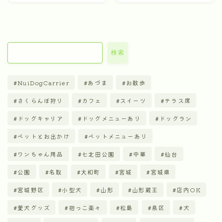
検索
NuiDogCarrier
あづま
お散歩
さくらんぼ狩り
カフェ
スイーツ
テラス席
ドッグキャリア
ドッグメニューあり
ドッグラン
ペットとお出かけ
ペットメニューあり
ワンちゃん用品
七北田公園
中華
仙台
公園
名取
大和町
宮城
宮城県
宮城野区
小型犬
山形
山形蔵王
店内OK
愛犬グッズ
抱っこ楽々
松島
泉区
犬