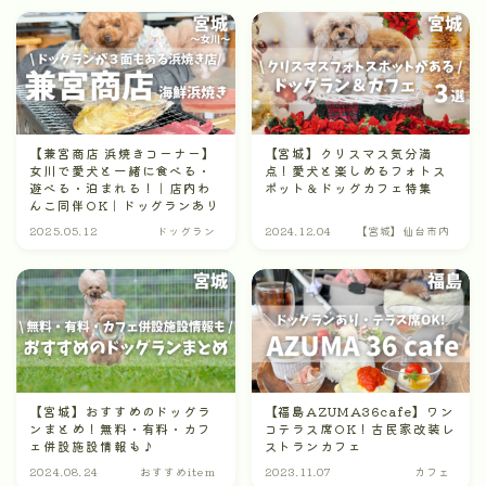
【兼宮商店 浜焼きコーナー】
【宮城】クリスマス気分満
女川で愛犬と一緒に食べる・
点！愛犬と楽しめるフォトス
遊べる・泊まれる！｜店内わ
ポット＆ドッグカフェ特集
んこ同伴OK｜ドッグランあり
2025.05.12
ドッグラン
2024.12.04
【宮城】仙台市内
【宮城】おすすめのドッグラ
【福島AZUMA36cafe】ワン
ンまとめ！無料・有料・カフ
コテラス席OK！古民家改装レ
ェ併設施設情報も♪
ストランカフェ
2024.08.24
おすすめitem
2023.11.07
カフェ