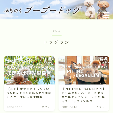
みちのくゴーゴードッグ
MENU
TAG
ホーム
ドッグラン
プロフィール
お問い合わせメッセージ
【山形】愛犬とさくらんぼ狩
【PIT IN!! LEGAL LIMIT】
り&ドッグランのある果樹園な
七ヶ浜にあるバイカーと愛犬
らここ！まほろば果樹園
家が集まるカフェ｜テラス•店
内OKドッグランあり!
2025.06.18
カフェ
2025.05.15
カフェ